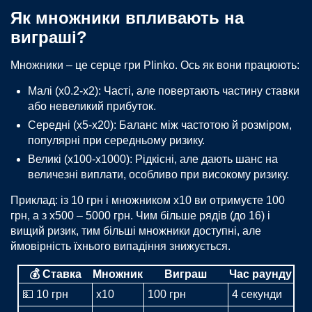
Як множники впливають на
виграші?
Множники – це серце гри Plinko. Ось як вони працюють:
Малі (х0.2-х2): Часті, але повертають частину ставки
або невеликий прибуток.
Середні (х5-х20): Баланс між частотою й розміром,
популярні при середньому ризику.
Великі (х100-х1000): Рідкісні, але дають шанс на
величезні виплати, особливо при високому ризику.
Приклад: із 10 грн і множником х10 ви отримуєте 100
грн, а з х500 – 5000 грн. Чим більше рядів (до 16) і
вищий ризик, тим більші множники доступні, але
ймовірність їхнього випадіння знижується.
💰 Ставка
Множник
Виграш
Час раунду
💵 10 грн
х10
100 грн
4 секунди