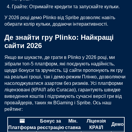
Грайте: Отримайте кредити та запускайте кульки.
У
2026
році демо Plinko від Spribe дозволяє навіть
обирати колір кульки, додаючи інтерактивності.
Де знайти гру Plinko: Найкращі
сайти
2026
Якщо ви шукаєте, де грати в Plinko у
2026
році, ми
зібрали топ-5 платформ, які поєднують надійність,
щедрі бонуси та зручність. Ці сайти пропонують як гру
на реальні гроші, так і демо-режим Плінко, дозволяючи
насолоджуватися азартом без ризиків. Усі платформи
ліцензовані (КРАІЛ або Curacao), гарантують швидке
виведення коштів і підтримують сучасні версії гри від
провайдерів, таких як BGaming і Spribe. Ось наш
рейтинг:
🎰
Бонус за
Мін.
Ліцензія
Демо
Платформа
реєстрацію
ставка
КРАІЛ