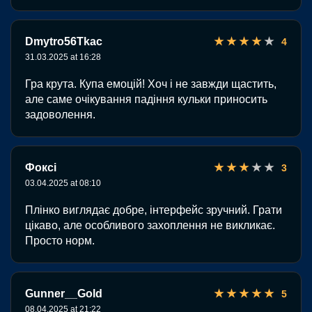
Dmytro56Tkac
4
31.03.2025 at 16:28
Гра крута. Купа емоцій! Хоч і не завжди щастить,
але саме очікування падіння кульки приносить
задоволення.
Фоксі
3
03.04.2025 at 08:10
Плінко виглядає добре, інтерфейс зручний. Грати
цікаво, але особливого захоплення не викликає.
Просто норм.
Gunner__Gold
5
08.04.2025 at 21:22