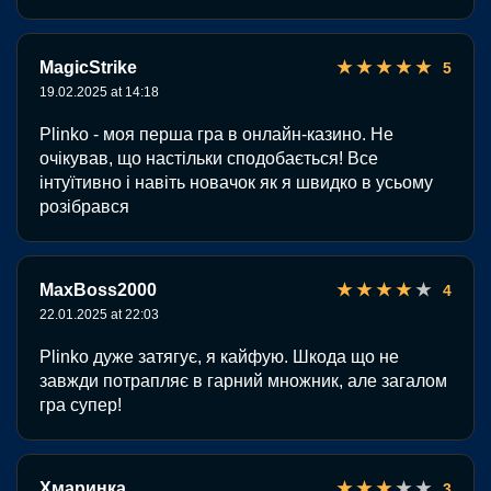
MagicStrike
5
19.02.2025 at 14:18
Plinko - моя перша гра в онлайн-казино. Не
очікував, що настільки сподобається! Все
інтуїтивно і навіть новачок як я швидко в усьому
розібрався
MaxBoss2000
4
22.01.2025 at 22:03
Plinko дуже затягує, я кайфую. Шкода що не
завжди потрапляє в гарний множник, але загалом
гра супер!
Хмаринка
3