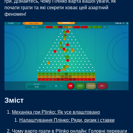
гри. Дізнайтесь, чому Плінко варта вашої уваги, як
почати грати та які секрети ховає цей азартний
феномен!
Зміст
Механіка гри Plinko: Як усе влаштовано
Налаштування Плінко: Ряди, ризик і ставки
Чому варто грати в Plinko онлайн: Головні переваги