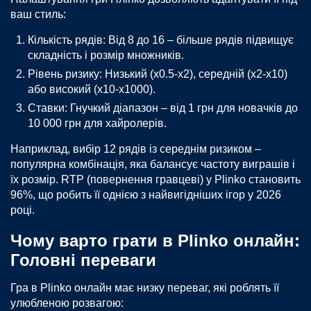
ваш стиль:
Кількість рядів: Від 8 до 16 – більше рядів підвищує
складність і розмір множників.
Рівень ризику: Низький (х0.5-х2), середній (х2-х10)
або високий (х10-х1000).
Ставки: Гнучкий діапазон – від 1 грн для новачків до
10 000 грн для хайролерів.
Наприклад, вибір 12 рядів із середнім ризиком –
популярна комбінація, яка балансує частоту виграшів і
їх розмір. RTP (повернення гравцеві) у Plinko становить
96%, що робить її однією з найвигідніших ігор у
2026
році.
Чому варто грати в Plinko онлайн:
Головні переваги
Гра в Plinko онлайн має низку переваг, які роблять її
улюбленою розвагою: