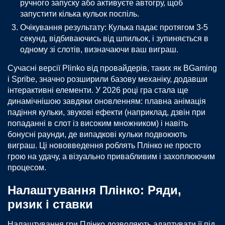
ручного запуску або активуєте автогру, щоб
запустити кілька кульок поспіль.
Очікування результату: Кулька падає протягом 3-5
секунд, відбиваючись від шпильок, і зупиняється в
одному зі слотів, визначаючи ваш виграш.
Сучасні версії Plinko від провайдерів, таких як BGaming
і Spribe, значно розширили базову механіку, додавши
інтерактивні елементи. У
2026
році гра стала ще
динамічнішою завдяки оновленням: плавна анімація
падіння кульки, звукові ефекти (наприклад, дзвін при
попаданні в слот із високим множником) і навіть
бонусні раунди, де випадкові кульки подвоюють
виграш. Ці нововведення роблять Плінко не просто
грою на удачу, а візуально привабливим і захоплюючим
процесом.
Налаштування Плінко: Ряди,
ризик і ставки
Налаштування гри Плінко дозволяють адаптувати її під