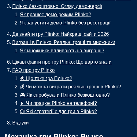
Плінко безкоштовно: Огляд демо-версії
Як працює демо-режим Plinko?
Як запустити демо Plinko без реєстрації
Де знайти гру Plinko: Найкращі сайти
2026
Виграші в Плінко: Реальні гроші та множники
Як множники впливають на виграші?
Цікаві факти про гру Plinko: Що варто знати
FAQ про гру Plinko
🎯 Що таке гра Плінко?
💰 Чи можна виграти реальні гроші в Plinko?
🎮 Як спробувати Плінко безкоштовно?
📱 Чи працює Plinko на телефоні?
🎲 Які стратегії є для гри в Plinko?
Відгуки
Механіка гри Plinko: Як усе