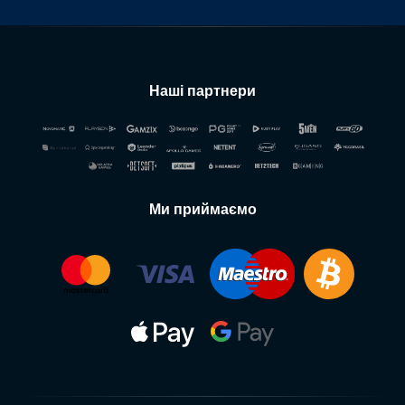
Наші партнери
Ми приймаємо