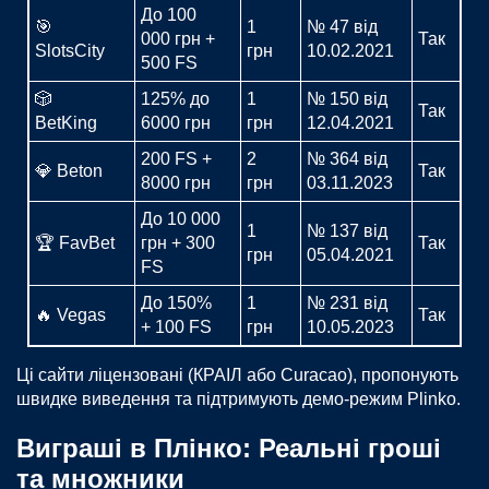
До 100
🎯
1
№ 47 від
000 грн +
Так
SlotsCity
грн
10.02.2021
500 FS
🎲
125% до
1
№ 150 від
Так
BetKing
6000 грн
грн
12.04.2021
200 FS +
2
№ 364 від
💎 Beton
Так
8000 грн
грн
03.11.2023
До 10 000
1
№ 137 від
🏆 FavBet
грн + 300
Так
грн
05.04.2021
FS
До 150%
1
№ 231 від
🔥 Vegas
Так
+ 100 FS
грн
10.05.2023
Ці сайти ліцензовані (КРАІЛ або Curacao), пропонують
швидке виведення та підтримують демо-режим Plinko.
Виграші в Плінко: Реальні гроші
та множники